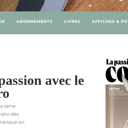
IE
ABONNEMENTS
LIVRES
AFFICHES & P
passion avec le
ro
ne lame
méro dès
mérique en