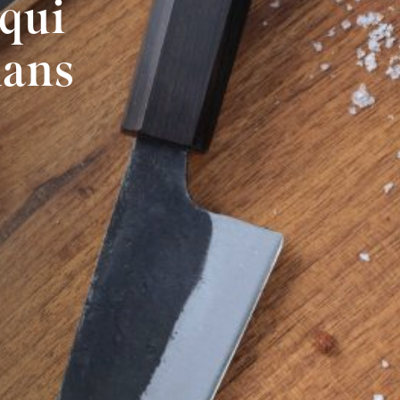
 qui
dans