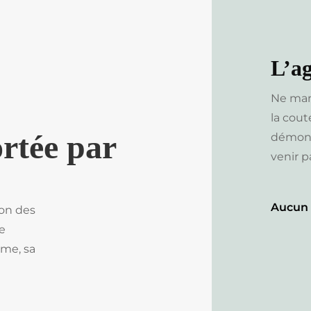
L’a
Ne manq
la cout
rtée par
démonst
venir p
Aucun 
ion des
e
ume, sa