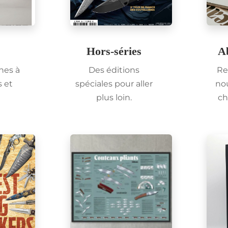
Hors-séries
A
nes à
Des éditions
Re
s et
spéciales pour aller
no
plus loin.
ch