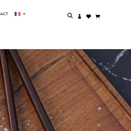
TACT


