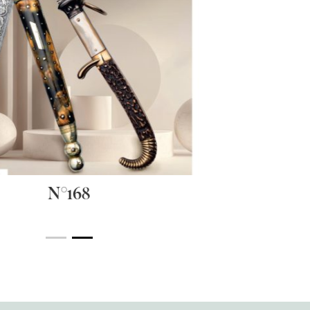
N°169
N°168
N°169