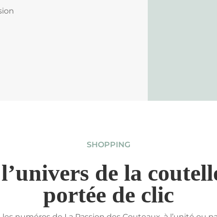
sion
SHOPPING
l’univers de la coutell
portée de clic
 les numéros de La Passion des Couteaux, à l’unité ou 