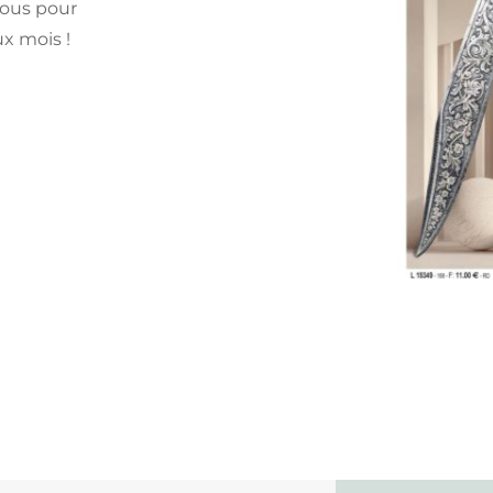
vous pour
x mois !
N°168