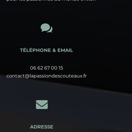

TÉLÉPHONE & EMAIL
06 62 67 00 15
contact@lapassiondescouteaux.fr

ADRESSE