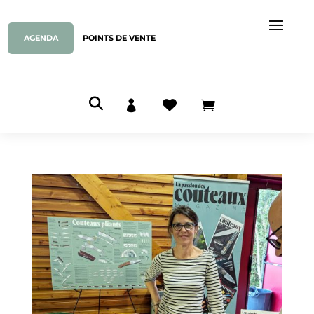
AGENDA
POINTS DE VENTE


