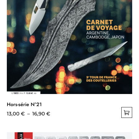
Hors-série N°21
Plage
13,00
€
–
16,90
€
Ce
de
produit
prix :
a
13,00 €