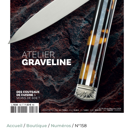
Accueil
/
Boutique
/
Numéros
/ N°158