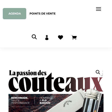
AGENDA
POINTS DE VENTE


