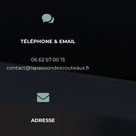

TÉLÉPHONE & EMAIL
06 62 67 00 15
contact@lapassiondescouteaux.fr

ADRESSE