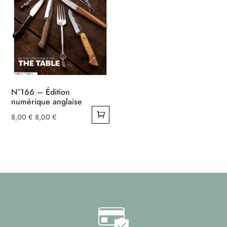
N°166 – Édition
numérique anglaise
8,00
€
8,00
€