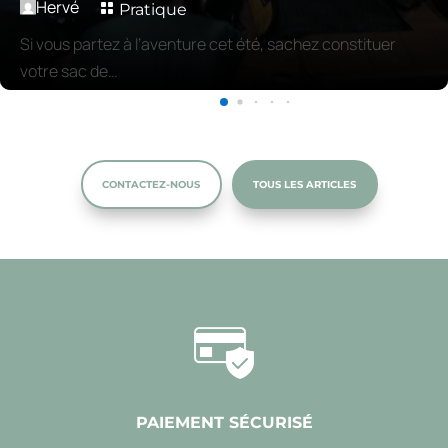
Hervé

Pratique
Si vous partez à l’aventure cet été, sachez constituer
votre sac de…
CONTACTEZ-NOUS
TOUS LES ARTICLES
PAIEMENT SÉCURISÉ