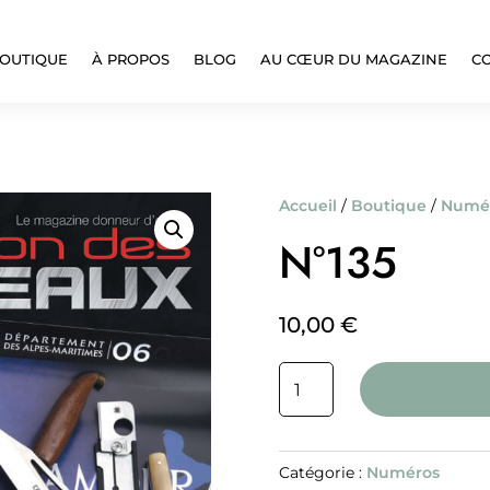
OUTIQUE
À PROPOS
BLOG
AU CŒUR DU MAGAZINE
C
Accueil
/
Boutique
/
Numé
N°135
10,00
€
quantité
de
N°135
Catégorie :
Numéros