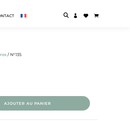



ONTACT
ros
/ N°135
AJOUTER AU PANIER