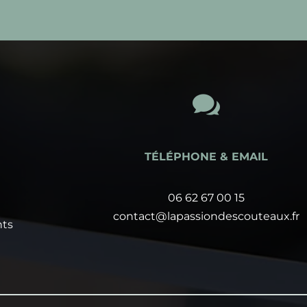

TÉLÉPHONE & EMAIL
06 62 67 00 15
contact@lapassiondescouteaux.fr
nts