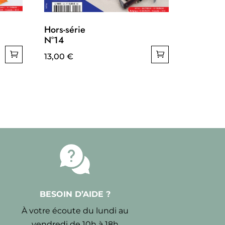
Hors-série
N°14
13,00
€
BESOIN D’AIDE ?
À votre écoute du lundi au
vendredi de 10h à 18h