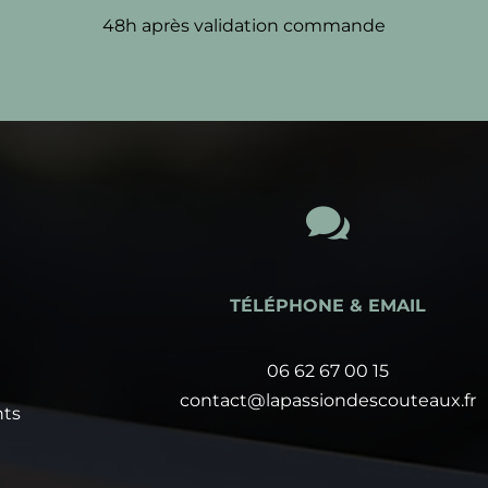
48h après validation commande

TÉLÉPHONE & EMAIL
06 62 67 00 15
contact@lapassiondescouteaux.fr
nts