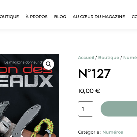
OUTIQUE
À PROPOS
BLOG
AU CŒUR DU MAGAZINE
C
Accueil
/
Boutique
/
Numé
N°127
10,00
€
quantité
de
N°127
Catégorie :
Numéros