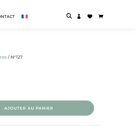



ONTACT
ros
/ N°127
AJOUTER AU PANIER