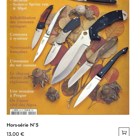
Hors-série N°5
13,00
€