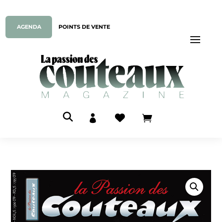
AGENDA
POINTS DE VENTE


