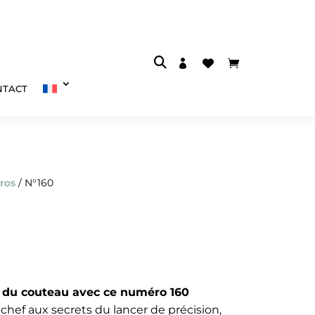



NTACT
ros
/ N°160
age
s du couteau avec ce numéro 160
x :
chef aux secrets du lancer de précision,