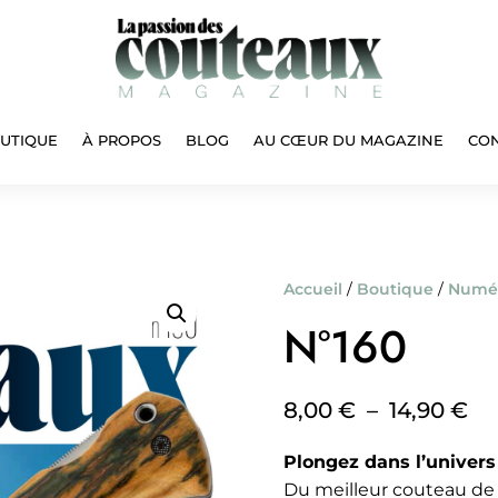
UTIQUE
À PROPOS
BLOG
AU CŒUR DU MAGAZINE
CO
Accueil
/
Boutique
/
Numé
N°160
Pl
8,00
€
–
14,90
€
de
Plongez dans l’univer
pri
Du meilleur couteau de 