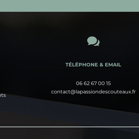

TÉLÉPHONE & EMAIL
06 62 67 00 15
contact@lapassiondescouteaux.fr
nts