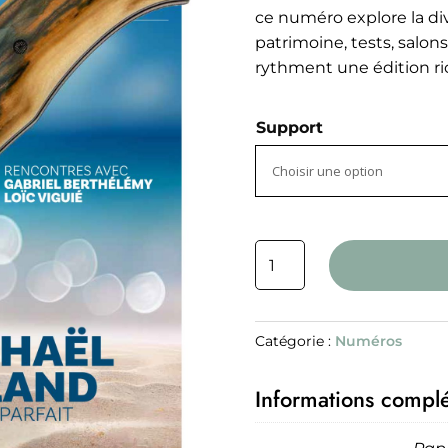
8,
ce numéro explore la dive
à
patrimoine, tests, salons
14
rythment une édition ri
Support
quantité
de
N°160
Catégorie :
Numéros
Informations compl