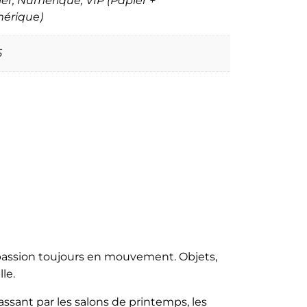
er, Numérique, VIP (Papier +
érique)
5
passion toujours en mouvement. Objets,
le.
ssant par les salons de printemps, les