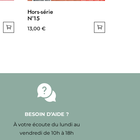
Hors-série
N°15
13,00
€
BESOIN D’AIDE ?
À votre écoute du lundi au
vendredi de 10h à 18h