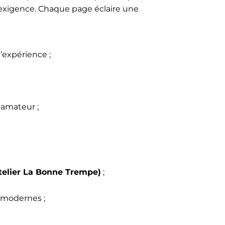
ec exigence. Chaque page éclaire une
’expérience ;
 amateur ;
telier La Bonne Trempe)
;
s modernes ;