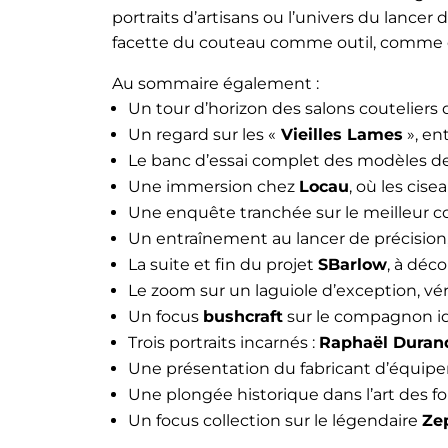
portraits d’artisans ou l’univers du lancer
facette du couteau comme outil, comme 
Au sommaire également :
Un tour d’horizon des salons couteliers
Un regard sur les «
Vieilles Lames
», en
Le banc d’essai complet des modèles d
Une immersion chez
Locau
, où les cis
Une enquête tranchée sur le meilleur c
Un entraînement au lancer de précision, 
La suite et fin du projet
SBarlow
, à déco
Le zoom sur un laguiole d’exception, véri
Un focus
bushcraft
sur le compagnon idé
Trois portraits incarnés :
Raphaël Durand
Une présentation du fabricant d’équi
Une plongée historique dans l’art des f
Un focus collection sur le légendaire
Ze