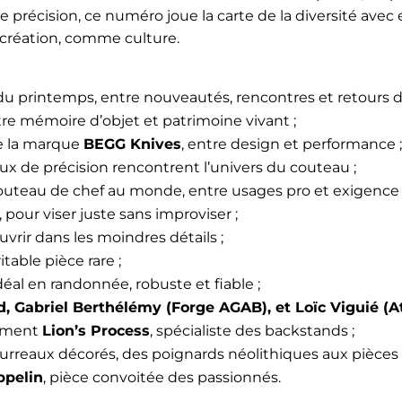
 de précision, ce numéro joue la carte de la diversité av
création, comme culture.
 du printemps, entre nouveautés, rencontres et retours d
tre mémoire d’objet et patrimoine vivant ;
e la marque
BEGG Knives
, entre design et performance ;
eaux de précision rencontrent l’univers du couteau ;
outeau de chef au monde, entre usages pro et exigence
pour viser juste sans improviser ;
uvrir dans les moindres détails ;
table pièce rare ;
al en randonnée, robuste et fiable ;
, Gabriel Berthélémy (Forge AGAB), et Loïc Viguié (A
pement
Lion’s Process
, spécialiste des backstands ;
ourreaux décorés, des poignards néolithiques aux pièce
ppelin
, pièce convoitée des passionnés.