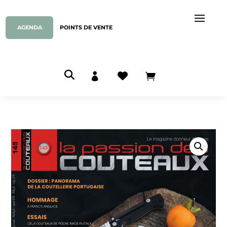
AGENDA
POINTS DE VENTE


