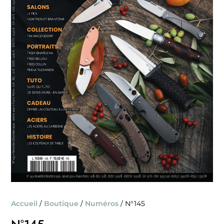
Accueil
/
Boutique
/
Numéros
/ N°145