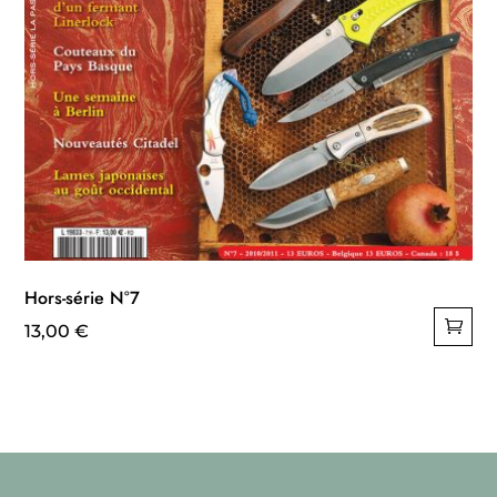
Hors-série N°7
13,00
€