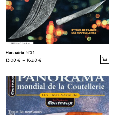
Hors-série N°21
Plage
13,00
€
–
16,90
€
Ce
de
produit
prix :
a
13,00 €
plusieurs
à
variations.
16,90 €
Les
options
peuvent