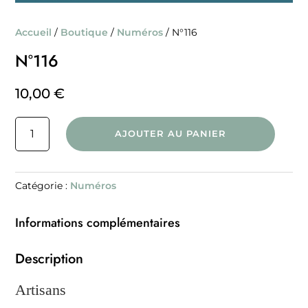
Accueil
/
Boutique
/
Numéros
/ N°116
N°116
10,00
€
quantité
AJOUTER AU PANIER
de
N°116
Catégorie :
Numéros
Informations complémentaires
Description
Artisans