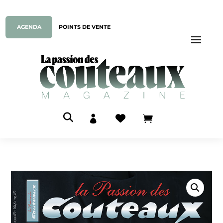
AGENDA
POINTS DE VENTE


