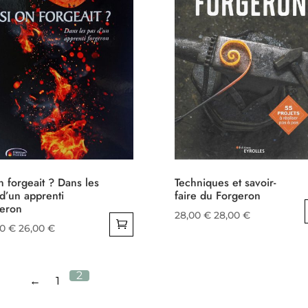
n forgeait ? Dans les
Techniques et savoir-
d’un apprenti
faire du Forgeron
geron
28,00
€
28,00
€
00
€
26,00
€
2
←
1