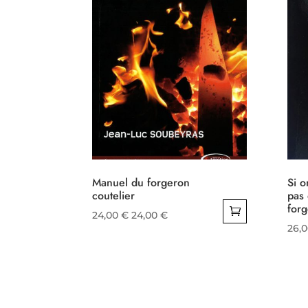
Manuel du forgeron
Si o
coutelier
pas 
for
24,00
€
24,00
€
26,