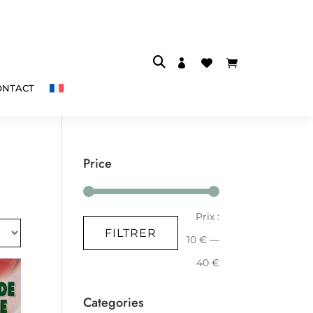



ONTACT
Price
Prix
Prix
Prix :
FILTRER
min
max
10 €
—
40 €
Categories