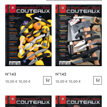
récent
au
plus
ancien
N°143
N°142
10,00
€
10,00
€
10,00
€
10,00
€