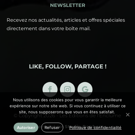
NEWSLETTER
Recevez nos actualités, articles et offres spéciales
directement dans votre boîte mail.
LIKE, FOLLOW, PARTAGE !
Nous utilisons des cookies pour vous garantir la meilleure
expérience sur notre site web. Si vous continuez à utiliser ce
site, nous supposerons que vous en êtes satisfait.
© Copyright 2026 - Les Éditions de l'Enclume
Site réalisé par
Studio Benben
Autoriser
Refuser
Politique de confidentialité