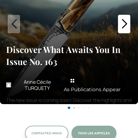
Discover What Awaits You In
Issue No. 163

Anne Cécile
TURQUETY
As Publications Appear
The new issue is coming soon! Discover the highlights and
must-read articles.
CONTACTEZ-NOUS
TOUS LES ARTICLES