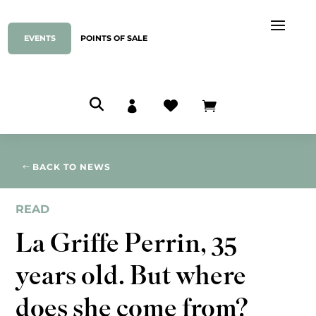
EVENTS
POINTS OF SALE



BACK TO NEWS
READ
La Griffe Perrin, 35
years old. But where
does she come from?